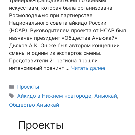
тренеров-преподавателей по боевым
искусствам, которая была организована
Росмолодежью при партнерстве
Национального совета айкидо России
(НСАР). Руководителем проекта от НСАР был
назначен президент «Общества Анъюкай»
Дьяков А.К. Он же был автором концепции
смены и одним из экспертов смены.
Представители 21 региона прошли
интенсивный тренинг …
Читать далее
Рубрики
Проекты
Метки
Айкидо в Нижнем новгороде
,
Анъюкай
,
Общество Анъюкай
Проекты